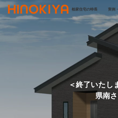
桧家住宅の特長
実例
＜終了いたしま
県南さ