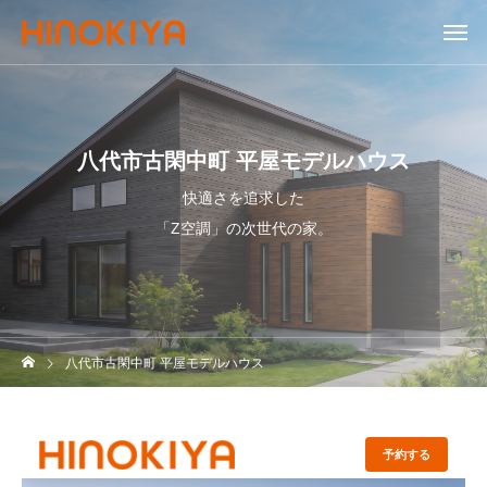
八代市古閑中町 平屋モデルハウス
快適さを追求した
「Z空調」の次世代の家。
八代市古閑中町 平屋モデルハウス