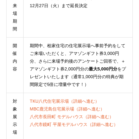
来
12月27日（火）まで延長決定
場
期
間
開
期間中、桧家住宅の住宅展示場へ事前予約をして
催
ご来場いただくと、アマゾンギフト券3,000円
内
分、さらに来場予約後のアンケートご回答で、＋
容
アマゾンギフト券2,000円分の
最大5,000円分
をプ
レゼントいたします（通常1,000円分の特典が期
間限定で5倍に増量中です！）
対
TKU八代住宅展示場（詳細へ進む）
象
MBC鹿児島住宅展示場（詳細へ進む）
展
八代市長田町 モデルハウス（詳細へ進む）
示
八代市鏡町 平屋モデルハウス（詳細へ進む）
場