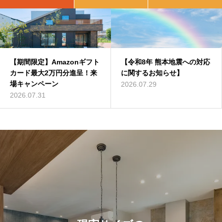
【期間限定】Amazonギフト
＜終了いたしました＞6/11
【令和8年 熊本地震への対応
＜終了いたしました＞5/21
カード最大2万円分進呈！来
（土）12（日）Z空調体感会
に関するお知らせ】
（土）22（日）平屋実例見
場キャンペーン
｜熊本県八代市長田町
学会｜熊本県人吉市下原田町
2026.07.29
2026.07.31
2022.05.22
2022.04.30