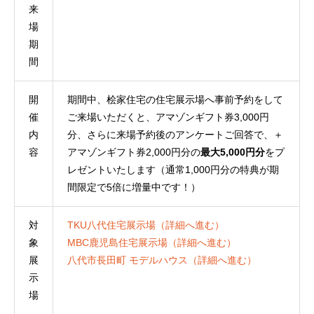
来
場
期
間
開
期間中、桧家住宅の住宅展示場へ事前予約をして
催
ご来場いただくと、アマゾンギフト券3,000円
内
分、さらに来場予約後のアンケートご回答で、＋
容
アマゾンギフト券2,000円分の
最大5,000円分
をプ
レゼントいたします（通常1,000円分の特典が期
間限定で5倍に増量中です！）
対
TKU八代住宅展示場（詳細へ進む）
象
MBC鹿児島住宅展示場（詳細へ進む）
展
八代市長田町 モデルハウス（詳細へ進む）
示
場