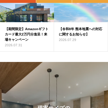
【期間限定】Amazonギフト
＜終了いたしました＞6/11
【令和8年 熊本地震への対応
＜終了いたしました＞5/21
カード最大2万円分進呈！来
（土）12（日）Z空調体感会
に関するお知らせ】
（土）22（日）平屋実例見
場キャンペーン
｜熊本県八代市長田町
学会｜熊本県人吉市下原田町
2026.07.29
2026.07.31
2022.05.22
2022.04.30