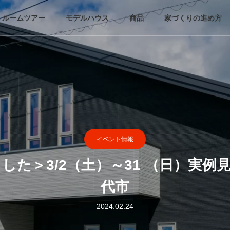
・ルームツアー
モデルハウス
商品
家づくりの進め方
イベント情報
した＞3/2（土）～31 （日）実例
代市
2024.02.24