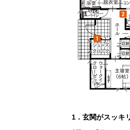
1．玄関がスッキ