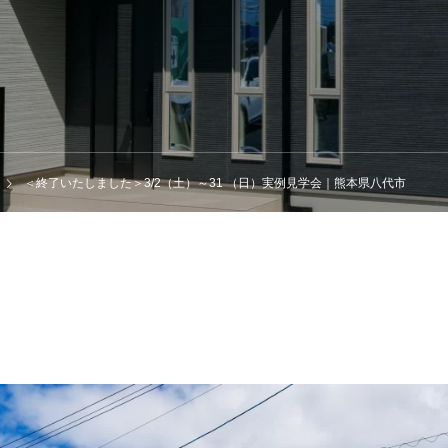
＜終了いたしました＞3/2（土）～31 （日）実例見学会｜熊本県八代市