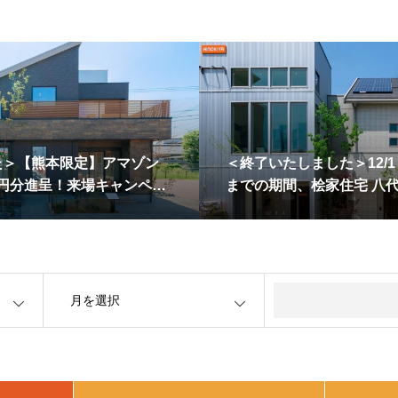
た＞【熊本限定】アマゾン
＜終了いたしました＞12/
00円分進呈！来場キャンペー
までの期間、桧家住宅 八
示場で、ミニカーランドを
OPEN