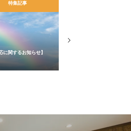
特集記事
1（土）22（日）平屋実
＜終了いたしました＞Amazo
対応に関するお知らせ】
原田町
万円分進呈！来場キャンペー
2026.06.01